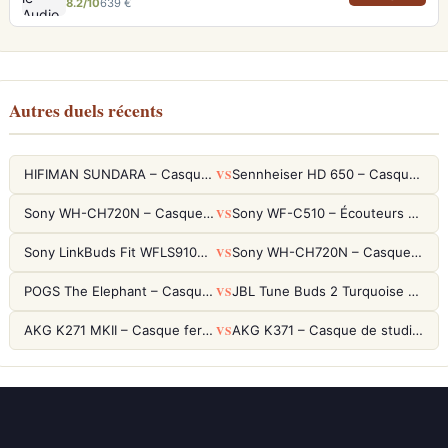
8.2/10
639 €
Autres duels récents
VS
HIFIMAN SUNDARA – Casque Planar Magnetic Ouvert Over-Ear Audiophile
Sennheiser HD 650 – Casque audiophile ouvert pour l'écoute analytique
VS
Sony WH-CH720N – Casque ANC 35h, Ultra-léger (192g) avec Processeur V1
Sony WF-C510 – Écouteurs True Wireless compacts, autonomie 22h et multipoint
VS
Sony LinkBuds Fit WFLS910NW Blanc – Écouteurs Sport Ailes ANC
Sony WH-CH720N – Casque ANC 35h, Ultra-léger (192g) avec Processeur V1
VS
POGS The Elephant – Casque Filaire Enfants 85dB POGS-Safe™ (Éco-Responsable)
JBL Tune Buds 2 Turquoise – Écouteurs True Wireless avec ANC et autonomie 48h
VS
AKG K271 MKII – Casque fermé studio fiable pour une écoute neutre
AKG K371 – Casque de studio fermé 50mm titane, réponse 5Hz-50kHz