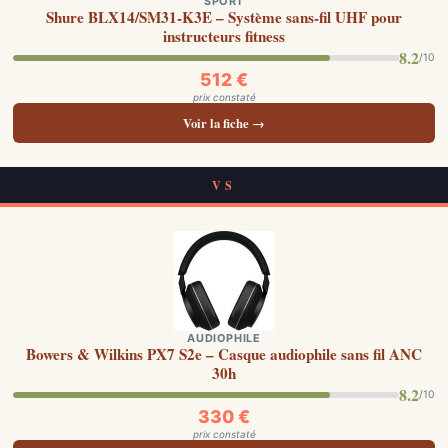
SPORT
Shure BLX14/SM31-K3E – Système sans-fil UHF pour
instructeurs fitness
8.2
/10
512 €
prix constaté
Voir la fiche →
VS
AUDIOPHILE
Bowers & Wilkins PX7 S2e – Casque audiophile sans fil ANC
30h
8.2
/10
330 €
prix constaté