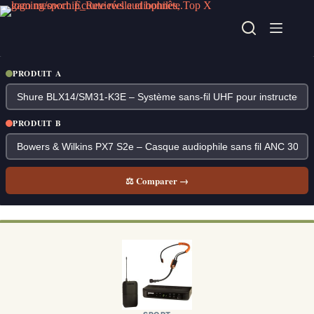
Passer
au
contenu
PRODUIT A
PRODUIT B
⚖ Comparer →