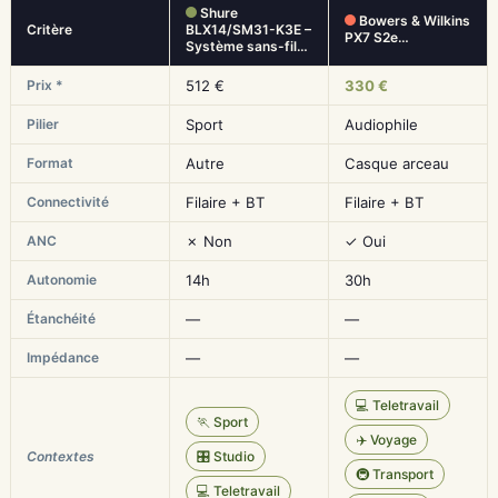
Shure
Bowers & Wilkins
Critère
BLX14/SM31-K3E –
PX7 S2e…
Système sans-fil…
Prix *
512 €
330 €
Pilier
Sport
Audiophile
Format
Autre
Casque arceau
Connectivité
Filaire + BT
Filaire + BT
ANC
✗ Non
✓ Oui
Autonomie
14h
30h
Étanchéité
—
—
Impédance
—
—
💻 Teletravail
🏃 Sport
✈️ Voyage
Contextes
🎛️ Studio
🚇 Transport
💻 Teletravail