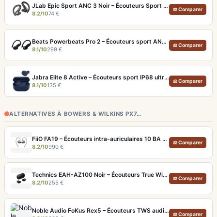
JLab Epic Sport ANC 3 Noir – Écouteurs Sport ANC IP66 Double Driver
⚖ Comparer
8.2/10
74 €
Beats Powerbeats Pro 2 – Écouteurs sport ANC et Suivi Cardio
⚖ Comparer
8.1/10
299 €
Jabra Elite 8 Active – Écouteurs sport IP68 ultra-robustes et ANC
⚖ Comparer
8.1/10
135 €
ALTERNATIVES À BOWERS & WILKINS PX7…
FiiO FA19 – Écouteurs intra-auriculaires 10 BA Knowles avec technologie S.Turbo
⚖ Comparer
8.2/10
990 €
Technics EAH-AZ100 Noir – Écouteurs True Wireless audiophiles avec drivers MFD et autonomie 29h
⚖ Comparer
8.2/10
255 €
Noble Audio FoKus Rex5 – Écouteurs TWS audiophiles tribrides
⚖ Comparer