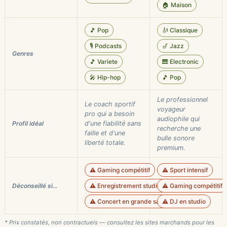
🏠 Maison
🎵 Pop
🎻 Classique
🎙️ Podcasts
🎷 Jazz
Genres
🎵 Variete
🎹 Electronic
🎤 Hip-hop
🎵 Pop
Le professionnel
Le coach sportif
voyageur
pro qui a besoin
audiophile qui
Profil idéal
d'une fiabilité sans
recherche une
faille et d'une
bulle sonore
liberté totale.
premium.
⚠️ Gaming compétitif
⚠️ Sport intensif
Déconseillé si…
⚠️ Enregistrement studio haute fidélité
⚠️ Gaming compétitif
⚠️ Concert en grande salle
⚠️ DJ en studio
* Prix constatés, non contractuels — consultez les sites marchands pour les