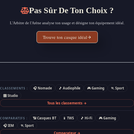
Pas Sûr De Ton Choix ?
L'Arbitre de l'Arène analyse ton usage et désigne ton équipement idéal.
Trouve ton casque idéal
🎧 Nomade
🎵 Audiophile
🎮 Gaming
🏃 Sport
CLASSEMENTS :
🎛 Studio
Tous les classements →
📶 Casques BT
📱 TWS
🎵 Hi-Fi
🎮 Gaming
COMPARATIFS :
🎧 IEM
🏃 Sport
Comparateur →