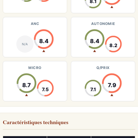
8.1
▲
ANC
AUTONOMIE
8.4
8.4
N/A
8.2
▲
▲
MICRO
Q/PRIX
8.7
7.9
7.5
7.1
▲
▲
Caractéristiques techniques