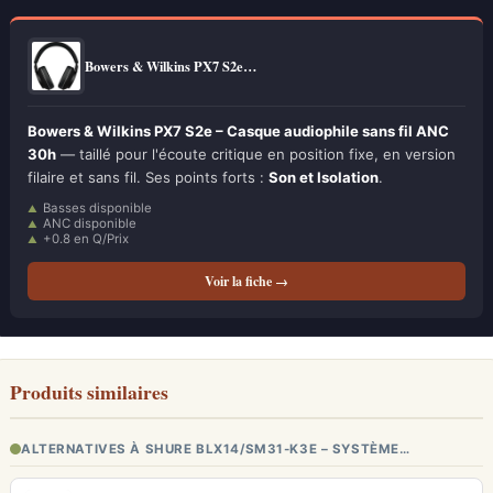
Bowers & Wilkins PX7 S2e…
Bowers & Wilkins PX7 S2e – Casque audiophile sans fil ANC
30h
— taillé pour l'écoute critique en position fixe, en version
filaire et sans fil. Ses points forts :
Son et Isolation
.
Basses disponible
ANC disponible
+0.8 en Q/Prix
Voir la fiche →
Produits similaires
ALTERNATIVES À SHURE BLX14/SM31-K3E – SYSTÈME…