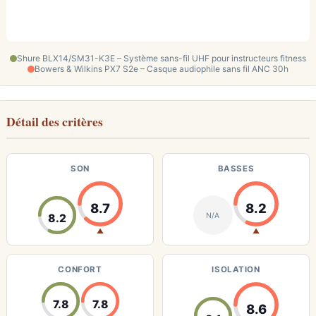
Shure BLX14/SM31-K3E – Système sans-fil UHF pour instructeurs fitness
Bowers & Wilkins PX7 S2e – Casque audiophile sans fil ANC 30h
Détail des critères
SON
BASSES
8.7
8.2
N/A
8.2
▲
▲
CONFORT
ISOLATION
7.8
7.8
8.6