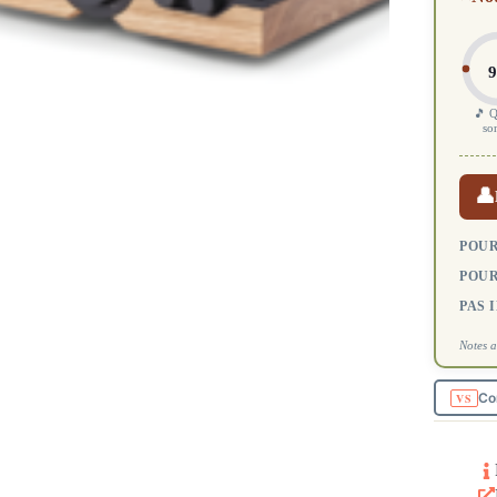
9
🎵 Q
so
👤
POUR
POUR
PAS 
Notes a
Co