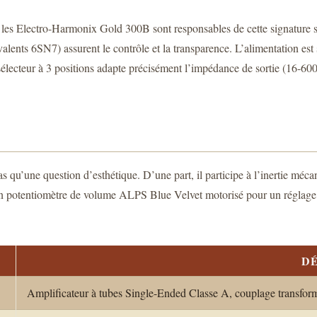
tie, les Electro-Harmonix Gold 300B sont responsables de cette signatu
alents 6SN7) assurent le contrôle et la transparence. L’alimentation est
sélecteur à 3 positions adapte précisément l’impédance de sortie (16-600
 qu’une question d’esthétique. D’une part, il participe à l’inertie mécan
t un potentiomètre de volume ALPS Blue Velvet motorisé pour un réglage u
DÉ
Amplificateur à tubes Single-Ended Classe A, couplage transfor