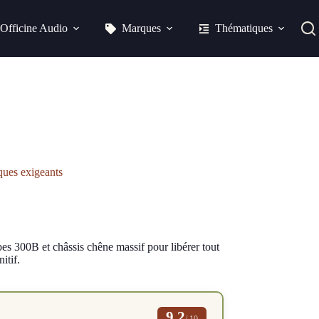
Officine Audio
Marques
Thématiques
ques exigeants
es 300B et châssis chêne massif pour libérer tout
itif.
9.2
/ 10