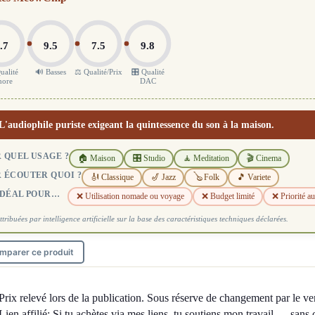
.7
9.5
7.5
9.8
ualité
🔊 Basses
⚖️ Qualité/Prix
🎛️ Qualité
nore
DAC
L'audiophile puriste exigeant la quintessence du son à la maison.
 QUEL USAGE ?
🏠 Maison
🎛️ Studio
🧘 Meditation
🎬 Cinema
 ÉCOUTER QUOI ?
🎻 Classique
🎷 Jazz
🪕 Folk
🎵 Variete
IDÉAL POUR…
❌ Utilisation nomade ou voyage
❌ Budget limité
❌ Priorité a
ttribuées par intelligence artificielle sur la base des caractéristiques techniques déclarées.
mparer ce produit
Prix relevé lors de la publication. Sous réserve de changement par le ve
Lien affilié: Si tu achètes via mes liens, tu soutiens mon travail — sans