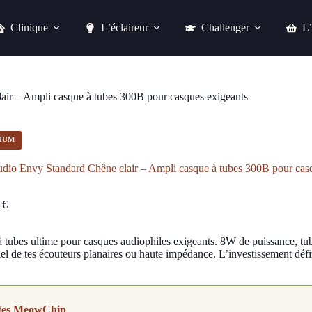
Clinique
L’éclaireur
Challenger
L’
Feliks Audio Envy Standard Chêne clair – Ampli casque à tubes 300B pour casques exigeants
Acheter chez easylounge
air – Ampli casque à tubes 300B pour casques exigeants
IUM
udio Envy Standard Chêne clair – Ampli casque à tubes 300B pour cas
0
€
à tubes ultime pour casques audiophiles exigeants. 8W de puissance, tub
iel de tes écouteurs planaires ou haute impédance. L’investissement défin
tes MeowChip