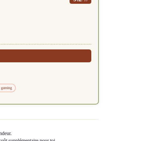
u gaming
ndeur.
 coût supplémentaire pour toi.