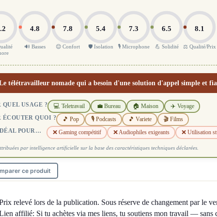
.2
4.8
7.8
5.4
7.3
6.5
8.1
ualité
🔊 Basses
😌 Confort
🛡️ Isolation
🎙️ Microphone
💪 Solidité
⚖️ Qualité/Prix
nore
Le télétravailleur nomade qui a besoin d'une solution d'appel simple et fia
 QUEL USAGE ?
💻 Teletravail
💼 Bureau
🏠 Maison
✈️ Voyage
 ÉCOUTER QUOI ?
🎵 Pop
🎙️ Podcasts
🎵 Variete
🎬 Films
IDÉAL POUR…
❌ Gaming compétitif
❌ Audiophiles exigeants
❌ Utilisation s
ttribuées par intelligence artificielle sur la base des caractéristiques techniques déclarées.
mparer ce produit
Prix relevé lors de la publication. Sous réserve de changement par le ve
Lien affilié: Si tu achètes via mes liens, tu soutiens mon travail — sans