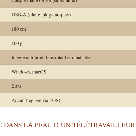
Casque filaire on-ear (supra-aural)
USB-A (filaire, plug-and-play)
180 cm
100 g
Intégré anti-bruit, bras rotatif et rabattable
Windows, macOS
2 ans
Aucun (réglage via l’OS)
E DANS LA PEAU D’UN TÉLÉTRAVAILLEUR