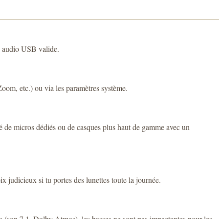
e audio USB valide.
Zoom, etc.) ou via les paramètres système.
u côté de micros dédiés ou de casques plus haut de gamme avec un
x judicieux si tu portes des lunettes toute la journée.
dio (son 7.1, Dolby Atmos), les basses ne sont pas impactantes pour les