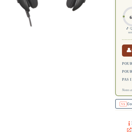
6
🎵 Q
so
👤
POUR
POUR
PAS 
Notes a
Co