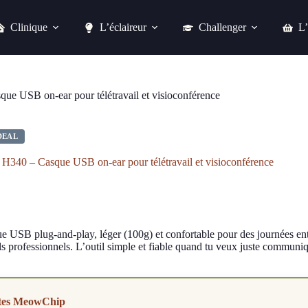
Clinique
L’éclaireur
Challenger
L’
Logitech H340 – Casque USB on-ear pour télétravail et visioconférence
Acheter chez alternate
ue USB on-ear pour télétravail et visioconférence
DEAL
 H340 – Casque USB on-ear pour télétravail et visioconférence
 USB plug-and-play, léger (100g) et confortable pour des journées entiè
s professionnels. L’outil simple et fiable quand tu veux juste communiqu
tes MeowChip