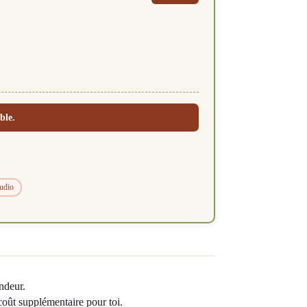
ble.
tudio
ndeur.
 coût supplémentaire pour toi.