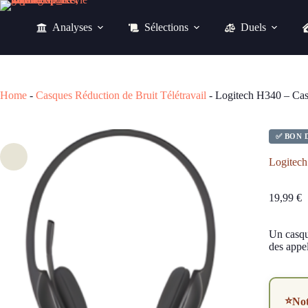
Passer
au
Analyses
Sélections
Duels
contenu
19,99
€
Home
-
Casques Réduction de Bruit Télétravail
-
Logitech H340 – Casq
✅ BON 
Logitech
19,99
€
Un casque
des appel
⭐
No