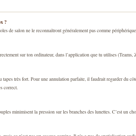
ox ?
les de salon ne le reconnaîtront généralement pas comme périphériqu
ectement sur ton ordinateur, dans l’application que tu utilises (Teams, 
 tu tapes très fort. Pour une annulation parfaite, il faudrait regarder d
s correct.
souples minimisent la pression sur les branches des lunettes. C’est un choi
es, mais ce n’est pas un casque gaming. Il n’y a pas de spatialisation au