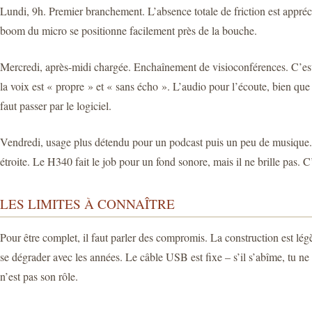
Lundi, 9h. Premier branchement. L’absence totale de friction est apprécia
boom du micro se positionne facilement près de la bouche.
Mercredi, après-midi chargée. Enchaînement de visioconférences. C’est là
la voix est « propre » et « sans écho ». L’audio pour l’écoute, bien qu
faut passer par le logiciel.
Vendredi, usage plus détendu pour un podcast puis un peu de musique. Le
étroite. Le H340 fait le job pour un fond sonore, mais il ne brille pas. 
LES LIMITES À CONNAÎTRE
Pour être complet, il faut parler des compromis. La construction est légèr
se dégrader avec les années. Le câble USB est fixe – s’il s’abîme, tu n
n’est pas son rôle.