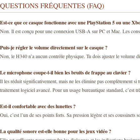
QUESTIONS FRÉQUENTES (FAQ)
Est-ce que ce casque fonctionne avec une PlayStation 5 ou une Xb
Non. Il est conçu pour une connexion USB-A sur PC et Mac. Les conso
Puis-je régler le volume directement sur le casque ?
Non, le H340 n’a aucun contrôle physique. Tu dois ajuster le volume dir
Le microphone coupe-t-il bien les bruits de frappe au clavier ?
Il les réduit significativement, mais ne les élimine pas complètement si
traitement logiciel avancé. Pour un usage bureautique standard, c’est trè
Est-il confortable avec des lunettes ?
Oui, c’est l’un de ses points forts. Sa pression légère et ses coussinets 
La qualité sonore est-elle bonne pour les jeux vidéo ?
Elle est suffisante pour entendre les dialogues et les indications basiqu