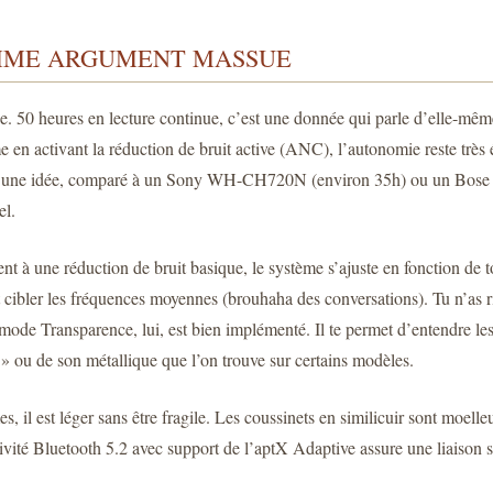
COMME ARGUMENT MASSUE
 50 heures en lecture continue, c’est une donnée qui parle d’elle-même.
ême en activant la réduction de bruit active (ANC), l’autonomie reste trè
er une idée, comparé à un Sony WH-CH720N (environ 35h) ou un Bose 
el.
à une réduction de bruit basique, le système s’ajuste en fonction de to
cibler les fréquences moyennes (brouhaha des conversations). Tu n’as ri
e mode Transparence, lui, est bien implémenté. Il te permet d’entendre 
el » ou de son métallique que l’on trouve sur certains modèles.
il est léger sans être fragile. Les coussinets en similicuir sont moelleux
ité Bluetooth 5.2 avec support de l’aptX Adaptive assure une liaison sta