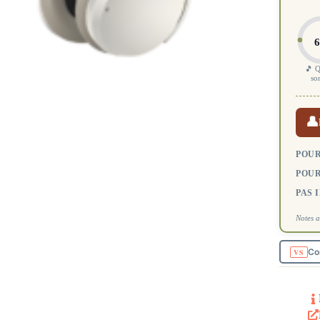
6
🎵 Q
so
👤
POUR
POUR
PAS 
Notes a
Co