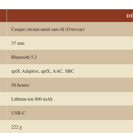
DÉ
Casque circum-aural sans fil (Over-ear)
37 mm
Bluetooth 5.2
aptX Adaptive, aptX, AAC, SBC
50 heures
Lithium-ion 800 mAh
USB-C
222 g