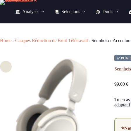
Passer
au
Analyses
Sélections
Duels
contenu
99,00
€
Home
-
Casques Réduction de Bruit Télétravail
-
Sennheiser Accentum
✅ BON 
Sennheis
99,00
€
Tu en as
adaptatif
⭐
No