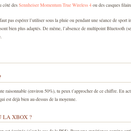
du côté des
Sennheiser Momentum True Wireless 4
ou des casques filair
ne faut pas espérer l’utiliser sous la pluie ou pendant une séance de spor
sont bien plus adaptés. De même, l’absence de multipoint Bluetooth (s
.
?
te raisonnable (environ 50%), tu peux t’approcher de ce chiffre. En ac
 qui est déjà bien au-dessus de la moyenne.
U LA XBOX ?
en est équipée (c’est le cas de la PS5). Pour une expérience gaming opt