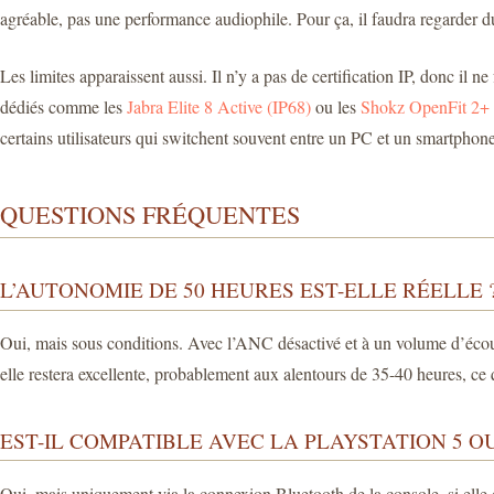
agréable, pas une performance audiophile. Pour ça, il faudra regarder 
Les limites apparaissent aussi. Il n’y a pas de certification IP, donc il 
dédiés comme les
Jabra Elite 8 Active (IP68)
ou les
Shokz OpenFit 2+
certains utilisateurs qui switchent souvent entre un PC et un smartphone
QUESTIONS FRÉQUENTES
L’AUTONOMIE DE 50 HEURES EST-ELLE RÉELLE 
Oui, mais sous conditions. Avec l’ANC désactivé et à un volume d’écou
elle restera excellente, probablement aux alentours de 35-40 heures, ce
EST-IL COMPATIBLE AVEC LA PLAYSTATION 5 O
Oui, mais uniquement via la connexion Bluetooth de la console, si elle 