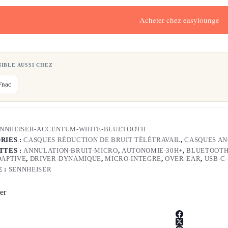
Acheter chez easylounge
NIBLE AUSSI CHEZ
Fnac
ENNHEISER-ACCENTUM-WHITE-BLUETOOTH
RIES :
CASQUES RÉDUCTION DE BRUIT TÉLÉTRAVAIL
,
CASQUES AN
TTES :
ANNULATION-BRUIT-MICRO
,
AUTONOMIE-30H+
,
BLUETOOTH
DAPTIVE
,
DRIVER-DYNAMIQUE
,
MICRO-INTEGRE
,
OVER-EAR
,
USB-C
 :
SENNHEISER
er