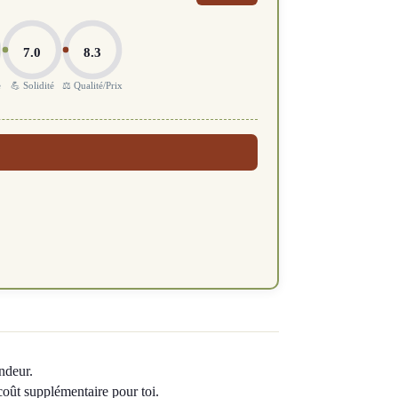
7.0
8.3
e
💪 Solidité
⚖️ Qualité/Prix
ndeur.
 coût supplémentaire pour toi.