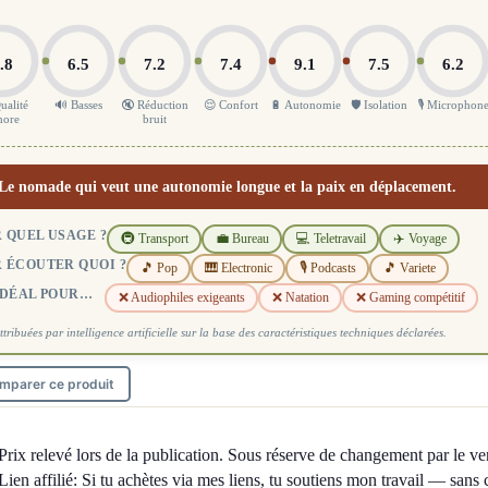
.8
6.5
7.2
7.4
9.1
7.5
6.2
ualité
🔊 Basses
🔇 Réduction
😌 Confort
🔋 Autonomie
🛡️ Isolation
🎙️ Microphon
nore
bruit
Le nomade qui veut une autonomie longue et la paix en déplacement.
 QUEL USAGE ?
🚇 Transport
💼 Bureau
💻 Teletravail
✈️ Voyage
 ÉCOUTER QUOI ?
🎵 Pop
🎹 Electronic
🎙️ Podcasts
🎵 Variete
IDÉAL POUR…
❌ Audiophiles exigeants
❌ Natation
❌ Gaming compétitif
ttribuées par intelligence artificielle sur la base des caractéristiques techniques déclarées.
mparer ce produit
Prix relevé lors de la publication. Sous réserve de changement par le ve
Lien affilié: Si tu achètes via mes liens, tu soutiens mon travail — sans