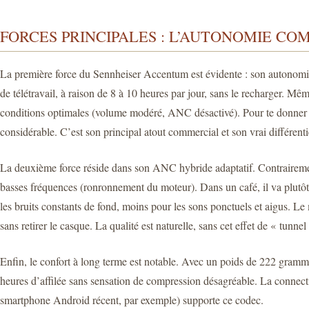
FORCES PRINCIPALES : L’AUTONOMIE 
La première force du Sennheiser Accentum est évidente : son autonomie.
de télétravail, à raison de 8 à 10 heures par jour, sans le recharger. M
conditions optimales (volume modéré, ANC désactivé). Pour te donn
considérable. C’est son principal atout commercial et son vrai différenti
La deuxième force réside dans son ANC hybride adaptatif. Contrairement 
basses fréquences (ronronnement du moteur). Dans un café, il va plutôt 
les bruits constants de fond, moins pour les sons ponctuels et aigus. L
sans retirer le casque. La qualité est naturelle, sans cet effet de « tunn
Enfin, le confort à long terme est notable. Avec un poids de 222 grammes, 
heures d’affilée sans sensation de compression désagréable. La connectiv
smartphone Android récent, par exemple) supporte ce codec.