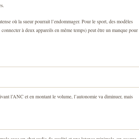
es.
t intense où la sueur pourrait l’endommager. Pour le sport, des modèles
e connecter à deux appareils en même temps) peut être un manque pour
tivant l’ANC et en montant le volume, l’autonomie va diminuer, mais
imale avec un chat audio de qualité et une latence minimale, un casque