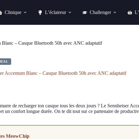
Clinique
L’éclaireur
Challenger
L’
Sennheiser Accentum Blanc – Casque Bluetooth 50h avec ANC adaptatif
Acheter chez easylounge
 Blanc – Casque Bluetooth 50h avec ANC adaptatif
DEAL
er Accentum Blanc – Casque Bluetooth 50h avec ANC adaptatif
 marre de recharger ton casque tous les deux jours ? Le Sennheiser 
 et un confort longue durée. On te dit tout sur ce partenaire de productiv
tes MeowChip