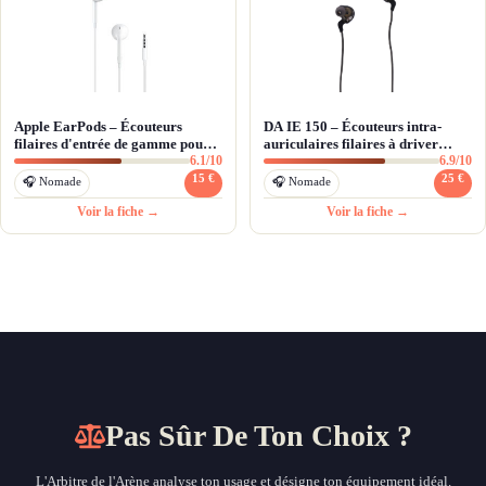
Apple EarPods – Écouteurs
DA IE 150 – Écouteurs intra-
filaires d'entrée de gamme pour
auriculaires filaires à driver
6.1/10
6.9/10
l'écosystème Apple
dynamique
15 €
25 €
🎧 Nomade
🎧 Nomade
Voir la fiche →
Voir la fiche →
Pas Sûr De Ton Choix ?
L'Arbitre de l'Arène analyse ton usage et désigne ton équipement idéal.