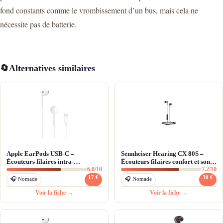
fond constants comme le vrombissement d’un bus, mais cela ne
nécessite pas de batterie.
🔄
Alternatives similaires
Apple EarPods USB-C –
Sennheiser Hearing CX 80S –
Écouteurs filaires intra-
Écouteurs filaires confort et son
6.8/10
7.2/10
auriculaires pour iPhone 15 et
équilibré
USB-C
17 €
30 €
🎧 Nomade
🎧 Nomade
Voir la fiche →
Voir la fiche →