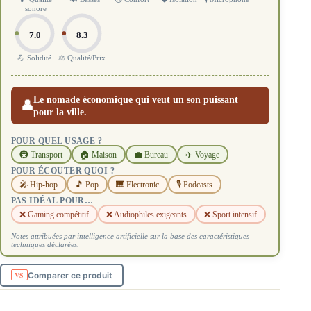
sonore
7.0
8.3
💪 Solidité
⚖️ Qualité/Prix
Le nomade économique qui veut un son puissant
👤
pour la ville.
POUR QUEL USAGE ?
🚇 Transport
🏠 Maison
💼 Bureau
✈️ Voyage
POUR ÉCOUTER QUOI ?
🎤 Hip-hop
🎵 Pop
🎹 Electronic
🎙️ Podcasts
PAS IDÉAL POUR…
❌ Gaming compétitif
❌ Audiophiles exigeants
❌ Sport intensif
Notes attribuées par intelligence artificielle sur la base des caractéristiques
techniques déclarées.
Comparer ce produit