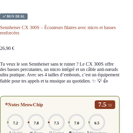
✅ BON DEAL
Sennheiser CX 300S – Écouteurs filaires avec micro et basses
renforcées
26,90
€
Tu veux le son Sennheiser sans te ruiner ? Le CX 300S offre
des basses percutantes, un micro intégré et un câble anti-nœuds
ultra pratique. Avec ses 4 tailles d’embouts, c’est un équipement
fiable pour tes appels et ta musique au quotidien. ✨ 💡 👍
7.5
⭐
Notes MeowChip
/ 10
7.2
7.8
7.5
7.0
6.5
🎵 Qualité
🔊 Basses
😌 Confort
🛡️ Isolation
🎙️ Microphone