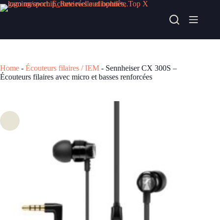
Passer
au
Sennheiser CX 300S – Écouteurs filaires avec micro et basses renforcées
contenu
Consulter chez Fnac
26,90
€
Home
-
Écouteurs filaires / IEM
-
Sennheiser CX 300S –
Écouteurs filaires avec micro et basses renforcées