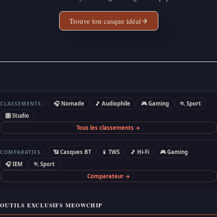
Trouve ton casque idéal
🎧 Nomade
🎵 Audiophile
🎮 Gaming
🏃 Sport
CLASSEMENTS :
🎛 Studio
Tous les classements →
📶 Casques BT
📱 TWS
🎵 Hi-Fi
🎮 Gaming
COMPARATIFS :
🎧 IEM
🏃 Sport
Comparateur →
OUTILS EXCLUSIFS MEOWCHIP