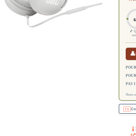
6
🎵 Q
so
👤
POUR
POUR
PAS 
Notes a
Co