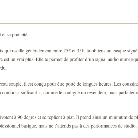
et sa praticité.
x qui oscille généralement entre 25€ et 35€, tu obtiens un casque sign
 est un vrai plus. Elle te permet de profiter d’un signal audio numériq
rdu.
eau souple, il est conçu pour être porté de longues heures. Les coussine
n confort « suffisant », comme le souligne un revendeur, mais parfaitem
pivotent à 90 degrés et se replient à plat. Il prend ainsi un minimum de p
ofessionnel basique, mais ne t’attends pas à des performances de studio. I