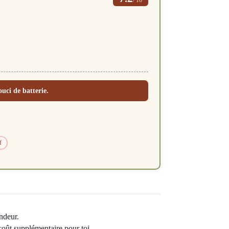
uci de batterie.
f
ndeur.
 coût supplémentaire pour toi.