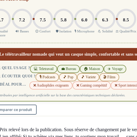
.7
7.2
7.5
5.8
6.0
6.3
8.5
ualité
🔊 Basses
😌 Confort
🛡️ Isolation
🎙️ Microphone
💪 Solidité
⚖️ Qualité/Prix
nore
Le télétravailleur nomade qui veut un casque simple, confortable et sans so
 QUEL USAGE ?
💻 Teletravail
💼 Bureau
🏠 Maison
✈️ Voyage
 ÉCOUTER QUOI ?
🎙️ Podcasts
🎵 Pop
🎵 Variete
🎬 Films
IDÉAL POUR…
❌ Audiophiles exigeants
❌ Gaming compétitif
❌ Sport intensi
ttribuées par intelligence artificielle sur la base des caractéristiques techniques déclarées.
mparer ce produit
Prix relevé lors de la publication. Sous réserve de changement par le ve
Lien affilié: Si tu achètes via mes liens, tu soutiens mon travail — sans