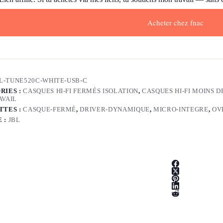
Acheter chez fnac
L-TUNE520C-WHITE-USB-C
RIES :
CASQUES HI-FI FERMÉS ISOLATION
,
CASQUES HI-FI MOINS D
AVAIL
TTES :
CASQUE-FERMÉ
,
DRIVER-DYNAMIQUE
,
MICRO-INTEGRE
,
OV
 :
JBL