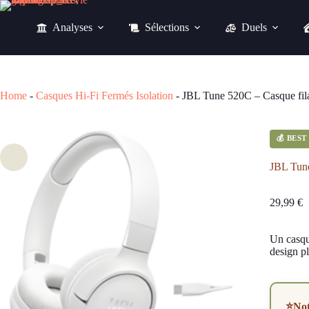
Passer
au
Analyses
Sélections
Duels
contenu
JBL Tune 520C – Casque
29,99
€
Home
-
Casques Hi-Fi Fermés Isolation
-
JBL Tune 520C – Casque filai
💰 BES
JBL Tune
29,99
€
Un casque
design pl
⭐
No