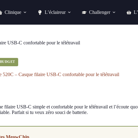
Clinique
L’éclaireur
Challenger
L’
 filaire USB-C confortable pour le télétravail
Acheter chez fnac
re USB-C confortable pour le télétravail
T BUDGET
 520C – Casque filaire USB-C confortable pour le télétravail
 filaire USB-C simple et confortable pour le télétravail et l’écoute qu
iable. Parfait si tu veux zéro souci de batterie.
tes MeowChip