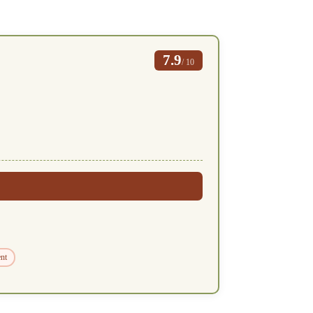
7.9
/ 10
ent