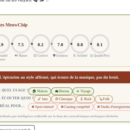
tes MeowChip
.9
7.5
8.2
7.0
8.8
8.1
ualité
🔊 Basses
😌 Confort
🛡️ Isolation
💪 Solidité
⚖️ Qualité/Prix
nore
L'épicurien au style affirmé, qui écoute de la musique, pas du bruit.
 QUEL USAGE ?
🏠 Maison
💼 Bureau
✈️ Voyage
 ÉCOUTER QUOI ?
🎷 Jazz
🎻 Classique
🎸 Rock
🪕 Folk
IDÉAL POUR…
❌ Sport intensif
❌ Gaming compétitif
❌ Studio d'enregistrem
ttribuées par intelligence artificielle sur la base des caractéristiques techniques déclarées.
mparer ce produit