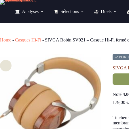
Passer
au
Analyses
Sélections
Duels
contenu
SIVGA Robin SV021 – Casque Hi-Fi fermé en bois Zebrano 32Ω
179,00
€
Home
-
Casques Hi-Fi
-
SIVGA Robin SV021 – Casque Hi-Fi fermé e
✅ BON 
SIVGA R
Noté
4.0
179,00
€
Tu cherc
membrane
smartpho