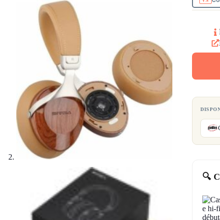
DISPO
🔍 C