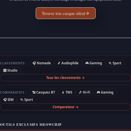
Trouve ton casque idéal
🎧 Nomade
🎵 Audiophile
🎮 Gaming
🏃 Sport
CLASSEMENTS :
🎛 Studio
Tous les classements →
📶 Casques BT
📱 TWS
🎵 Hi-Fi
🎮 Gaming
COMPARATIFS :
🎧 IEM
🏃 Sport
Comparateur →
OUTILS EXCLUSIFS MEOWCHIP