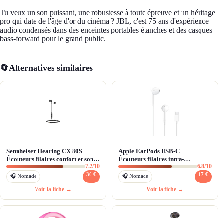
Tu veux un son puissant, une robustesse à toute épreuve et un héritage
pro qui date de l'âge d'or du cinéma ? JBL, c'est 75 ans d'expérience
audio condensés dans des enceintes portables étanches et des casques
bass-forward pour le grand public.
🔄
Alternatives similaires
Sennheiser Hearing CX 80S –
Apple EarPods USB-C –
Écouteurs filaires confort et son
Écouteurs filaires intra-
7.2/10
6.8/10
équilibré
auriculaires pour iPhone 15 et
USB-C
30 €
17 €
🎧 Nomade
🎧 Nomade
Voir la fiche →
Voir la fiche →