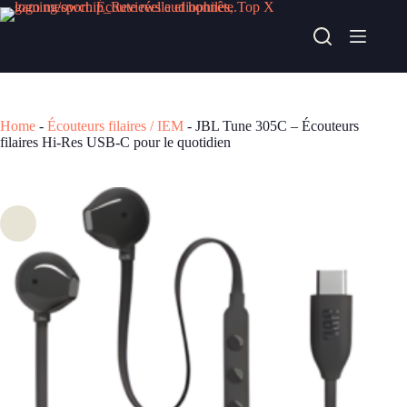
Passer
au
JBL Tune 305C – Écouteurs filaires Hi-Res USB-C pour le quotidien
contenu
Acheter chez fnac
22,99
€
Home
-
Écouteurs filaires / IEM
-
JBL Tune 305C – Écouteurs
filaires Hi-Res USB-C pour le quotidien