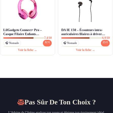
LilGadgets Connect+ Pro –
DA IE 150 – Écouteurs intra-
Casque Filaire Enfants
auriculaires filaires à driver
7.4/10
6.9/10
SharePort™ et Durabilité
dynamique
Exceptionnelle
32 €
25 €
🎧 Nomade
🎧 Nomade
Voir la fiche →
Voir la fiche →
Pas Sûr De Ton Choix ?
L'Arbitre de l'Arène analyse ton usage et désigne ton équipement idéal.