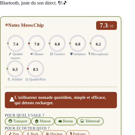
Bluetooth, juste du son direct. 🔌🎵
7.3
⭐
Notes MeowChip
/ 10
7.4
7.8
6.8
6.0
6.2
🎵 Qualité
🔊 Basses
😌 Confort
🛡️ Isolation
🎙️ Microphone
sonore
6.5
8.5
💪 Solidité
⚖️ Qualité/Prix
L'utilisateur nomade quotidien, simple et efficace,
👤
qui déteste recharger.
POUR QUEL USAGE ?
🚇 Transport
🏠 Maison
💼 Bureau
💻 Teletravail
POUR ÉCOUTER QUOI ?
🎵 Pop
🎸 Rock
🎤 Hip-hop
🎙️ Podcasts