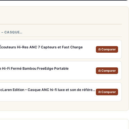
 – CASQUE…
 Écouteurs Hi-Res ANC 7 Capteurs et Fast Charge
⚖ Comparer
 Hi-Fi Fermé Bambou FreeEdge Portable
⚖ Comparer
Bowers & Wilkins Px8 S2 McLaren Edition – Casque ANC hi-fi luxe et son de référence
⚖ Comparer