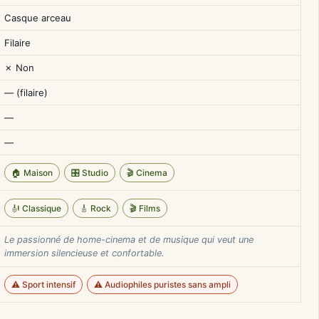
Casque arceau
Filaire
✗ Non
— (filaire)
—
—
🏠 Maison
🎛️ Studio
🎬 Cinema
🎻 Classique
🎸 Rock
🎬 Films
Le passionné de home-cinema et de musique qui veut une
immersion silencieuse et confortable.
⚠️ Sport intensif
⚠️ Audiophiles puristes sans ampli