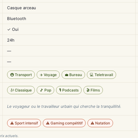
Casque arceau
Bluetooth
✓ Oui
24h
—
—
🚇 Transport
✈️ Voyage
💼 Bureau
💻 Teletravail
🎻 Classique
🎵 Pop
🎙️ Podcasts
🎬 Films
Le voyageur ou le travailleur urbain qui cherche la tranquillité.
⚠️ Sport intensif
⚠️ Gaming compétitif
⚠️ Natation
rix actuels.