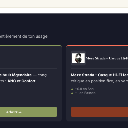
ntièrement de ton usage.
Meze Strada – Casque Hi-
 bruit légendaire
— conçu
Meze Strada – Casque Hi-Fi f
rts :
ANC et Confort
.
critique en position fixe, en vers
+0.9 en Son
+1 en Basses
Acheter →