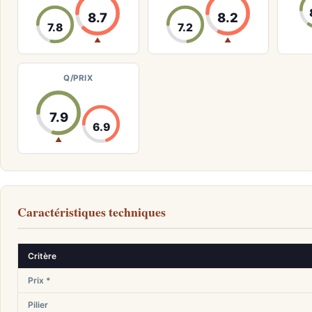
8.7
8.2
7.8
7.2
▲
▲
Q/PRIX
7.9
6.9
▲
Caractéristiques techniques
Critère
Prix *
Pilier