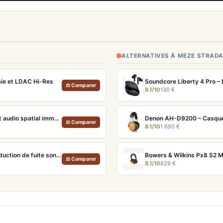
ALTERNATIVES À MEZE STRADA
ie et LDAC Hi-Res
Soundcore Liberty 4 Pro –
⚖ Comparer
8.1/10
130 €
Apple AirPods Max Lumière stellaire – Casque Hi-Fi ANC pro et audio spatial immersif
Denon AH-D9200 – Casque
⚖ Comparer
8.1/10
1 690 €
Xiaomi OpenWear Stereo – Écouteurs Open-Ear Hi-Res avec réduction de fuite sonore
⚖ Comparer
8.1/10
829 €