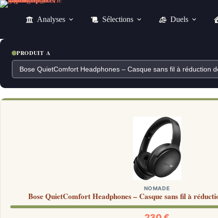
Passer
au
Analyses
Sélections
Duels
contenu
PRODUIT A
NOMADE
Bose QuietComfort Headphones – Casque sans fil à réductio
230 €