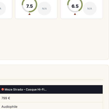
7.5
6.5
A
N/A
N/A
▲
▲
Meze Strada – Casque Hi-Fi…
799 €
Audiophile