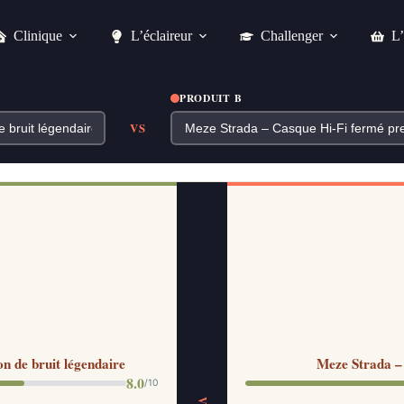
Clinique
L’éclaireur
Challenger
L’
PRODUIT B
VS
n de bruit légendaire
Meze Strada –
8.0
/10