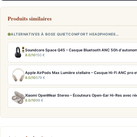
Produits similaires
ALTERNATIVES À BOSE QUIETCOMFORT HEADPHONES…
Soundcore Space Q45 – Casque Bluetooth ANC 50h d'autonom
8.0/10
150 €
8.0/10
579 €
8.0/10
99 €