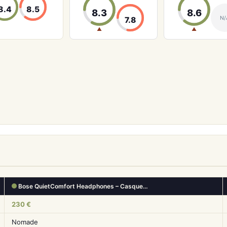
8.4
8.5
8.3
8.6
N/
7.8
▲
▲
Bose QuietComfort Headphones – Casque…
230 €
Nomade