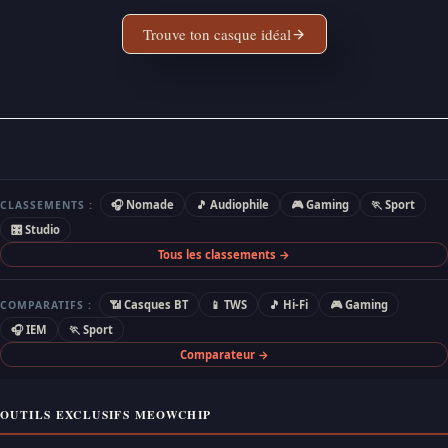
Trouve ton casque idéal
🎧 Nomade
🎵 Audiophile
🎮 Gaming
🏃 Sport
CLASSEMENTS :
🎛 Studio
Tous les classements →
📶 Casques BT
📱 TWS
🎵 Hi-Fi
🎮 Gaming
COMPARATIFS :
🎧 IEM
🏃 Sport
Comparateur →
OUTILS EXCLUSIFS MEOWCHIP