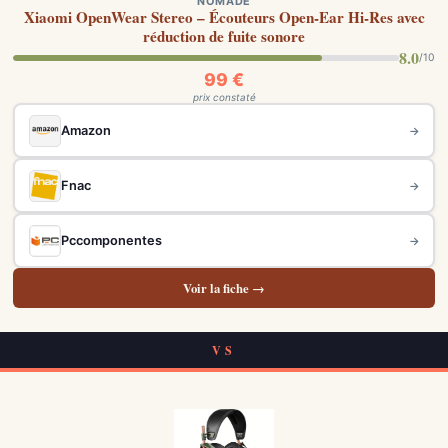
NOMADE
Xiaomi OpenWear Stereo – Écouteurs Open-Ear Hi-Res avec
réduction de fuite sonore
8.0
/10
99 €
prix constaté
Amazon
→
Fnac
→
Pccomponentes
→
Voir la fiche →
VS