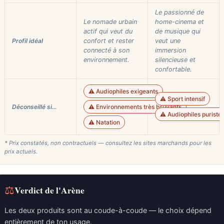
Le passionné de
Le nomade urbain
home-cinema et
actif qui veut du
de musique qui
Profil idéal
confort et rester
veut une
connecté à son
immersion
environnement.
silencieuse et
confortable.
⚠️ Audiophiles exigeants
⚠️ Sport intensif
Déconseillé si…
⚠️ Environnements très bruyants
⚠️ Audiophiles puriste
⚠️ Natation
* Prix constatés, non contractuels — consultez les sites marchands pour les
prix actuels.
⚖
Verdict de l'Arène
Les deux produits sont au coude-à-coude — le choix dépend
entièrement de ton usage.