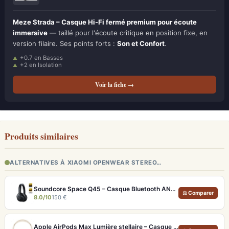
Meze Strada – Casque Hi-Fi fermé premium pour écoute
immersive
— taillé pour l'écoute critique en position fixe, en
version filaire. Ses points forts :
Son et Confort
.
+0.7 en Basses
+2 en Isolation
Voir la fiche →
Produits similaires
ALTERNATIVES À XIAOMI OPENWEAR STEREO…
Soundcore Space Q45 – Casque Bluetooth ANC 50h d'autonomie et LDAC Hi-Res
⚖ Comparer
8.0/10
150 €
Apple AirPods Max Lumière stellaire – Casque Hi-Fi ANC pro et audio spatial immersif