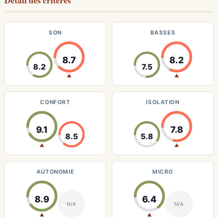
Détail des critères
SON
BASSES
8.7
8.2
8.2
7.5
▲
▲
CONFORT
ISOLATION
9.1
7.8
8.5
5.8
▲
▲
AUTONOMIE
MICRO
8.9
6.4
N/A
N/A
▲
▲