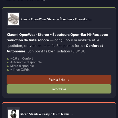
Xiaomi OpenWear Stereo – Écouteurs Open-Ear…
Xiaomi OpenWear Stereo – Écouteurs Open-Ear Hi-Res avec
réduction de fuite sonore
— conçu pour la mobilité et le
quotidien, en version sans fil. Ses points forts :
Confort et
Autonomie
. Son point faible : Isolation (5.8/10).
+0.6 en Confort
Autonomie disponible
Micro disponible
+1.1 en Q/Prix
Voir la fiche →
Acheter →
Meze Strada – Casque Hi-Fi fermé…