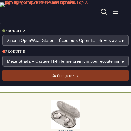
Passer
au
contenu
PRODUIT A
PRODUIT B
⚖ Comparer →