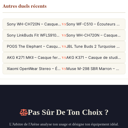
Autres duels récents
VS
Sony WH-CH720N – Casque ANC 35h, Ultra-léger (192g) avec Processeur V1
Sony WF-C510 – Écouteurs True Wireless compacts, autonomie 22h et multipoint
VS
Sony LinkBuds Fit WFLS910NW Blanc – Écouteurs Sport Ailes ANC
Sony WH-CH720N – Casque ANC 35h, Ultra-léger (192g) avec Processeur V1
VS
POGS The Elephant – Casque Filaire Enfants 85dB POGS-Safe™ (Éco-Responsable)
JBL Tune Buds 2 Turquoise – Écouteurs True Wireless avec ANC et autonomie 48h
VS
AKG K271 MKII – Casque fermé studio fiable pour une écoute neutre
AKG K371 – Casque de studio fermé 50mm titane, réponse 5Hz-50kHz
VS
Xiaomi OpenWear Stereo – Écouteurs Open-Ear Hi-Res avec réduction de fuite sonore
Muse M-298 SBR Marron – Casque Bluetooth ANC avec 66h d'autonomie
Pas Sûr De Ton Choix ?
L'Arbitre de l'Arène analyse ton usage et désigne ton équipement idéal.