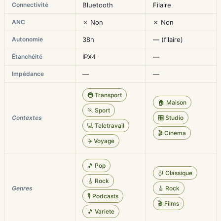
Connectivité
Bluetooth
Filaire
ANC
✗ Non
✗ Non
Autonomie
38h
— (filaire)
Étanchéité
IPX4
—
Impédance
—
—
🚇 Transport
🏠 Maison
🏃 Sport
Contextes
🎛️ Studio
💻 Teletravail
🎬 Cinema
✈️ Voyage
🎵 Pop
🎻 Classique
🎸 Rock
Genres
🎸 Rock
🎙️ Podcasts
🎬 Films
🎵 Variete