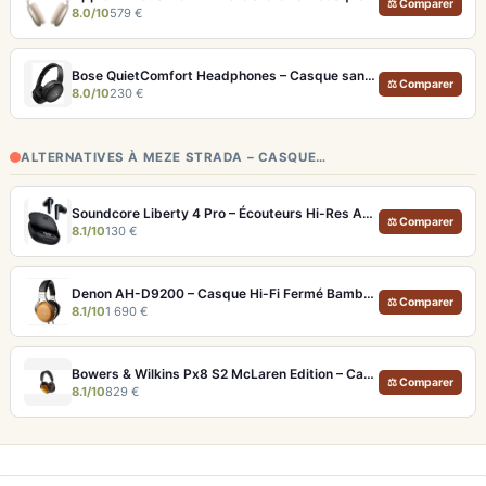
⚖ Comparer
8.0/10
579 €
Bose QuietComfort Headphones – Casque sans fil à réduction de bruit légendaire
⚖ Comparer
8.0/10
230 €
ALTERNATIVES À MEZE STRADA – CASQUE…
Soundcore Liberty 4 Pro – Écouteurs Hi-Res ANC 7 Capteurs et Fast Charge
⚖ Comparer
8.1/10
130 €
Denon AH-D9200 – Casque Hi-Fi Fermé Bambou FreeEdge Portable
⚖ Comparer
8.1/10
1 690 €
Bowers & Wilkins Px8 S2 McLaren Edition – Casque ANC hi-fi luxe et son de référence
⚖ Comparer
8.1/10
829 €