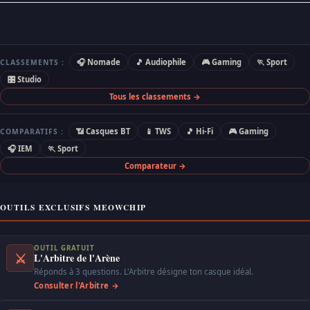
🎧 Nomade
🎵 Audiophile
🎮 Gaming
🏃 Sport
CLASSEMENTS :
🎛 Studio
Tous les classements →
📶 Casques BT
📱 TWS
🎵 Hi-Fi
🎮 Gaming
COMPARATIFS :
🎧 IEM
🏃 Sport
Comparateur →
OUTILS EXCLUSIFS MEOWCHIP
OUTIL GRATUIT
⚔
L'Arbitre de l'Arène
Réponds à 3 questions. L'Arbitre désigne ton casque idéal.
Consulter l'Arbitre →