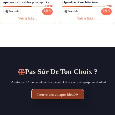
open-ear clipsables pour sport et
Open-Ear à architecture
6.8/10
7.2/10
quotidien
OpenAudio
129 €
199 €
🎧 Nomade
🎧 Nomade
Voir la fiche →
Voir la fiche →
Pas Sûr De Ton Choix ?
L'Arbitre de l'Arène analyse ton usage et désigne ton équipement idéal.
Trouve ton casque idéal