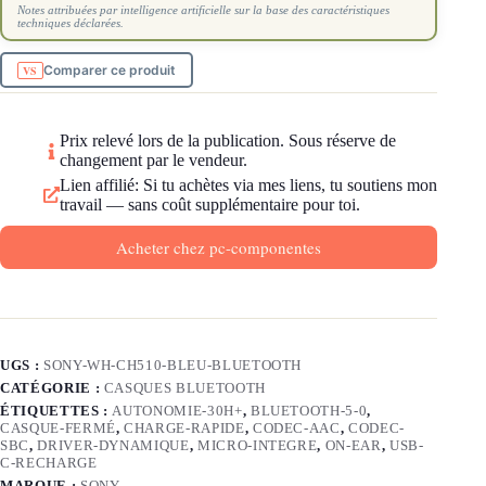
Notes attribuées par intelligence artificielle sur la base des caractéristiques
techniques déclarées.
Comparer ce produit
Prix relevé lors de la publication. Sous réserve de
changement par le vendeur.
Lien affilié: Si tu achètes via mes liens, tu soutiens mon
travail — sans coût supplémentaire pour toi.
Acheter chez pc-componentes
UGS :
SONY-WH-CH510-BLEU-BLUETOOTH
CATÉGORIE :
CASQUES BLUETOOTH
ÉTIQUETTES :
AUTONOMIE-30H+
,
BLUETOOTH-5-0
,
CASQUE-FERMÉ
,
CHARGE-RAPIDE
,
CODEC-AAC
,
CODEC-
SBC
,
DRIVER-DYNAMIQUE
,
MICRO-INTEGRE
,
ON-EAR
,
USB-
C-RECHARGE
MARQUE :
SONY