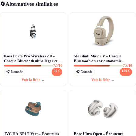
🔄
Alternatives similaires
Koss Porta Pro Wireless 2.0 –
Marshall Major V – Casque
Casque Bluetooth ultra-léger et
Bluetooth on-ear autonomie
7.5/10
7.3/10
pliable
100h+ et design pliable
99 €
150 €
🎧 Nomade
🎧 Nomade
Voir la fiche →
Voir la fiche →
JVC HA-NP1T Vert – Écouteurs
Bose Ultra Open – Écouteurs