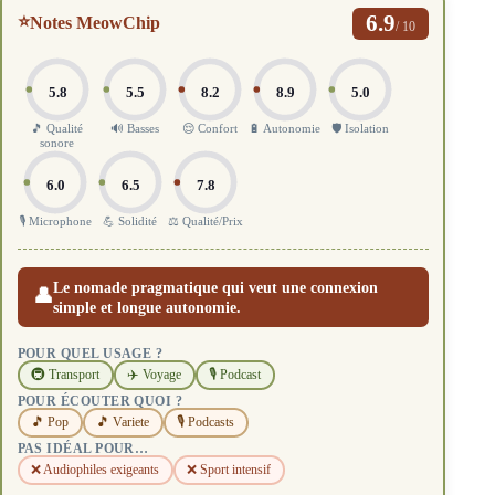
6.9
⭐
Notes MeowChip
/ 10
5.8
5.5
8.2
8.9
5.0
🎵 Qualité
🔊 Basses
😌 Confort
🔋 Autonomie
🛡️ Isolation
sonore
6.0
6.5
7.8
🎙️ Microphone
💪 Solidité
⚖️ Qualité/Prix
Le nomade pragmatique qui veut une connexion
👤
simple et longue autonomie.
POUR QUEL USAGE ?
🚇 Transport
✈️ Voyage
🎙️ Podcast
POUR ÉCOUTER QUOI ?
🎵 Pop
🎵 Variete
🎙️ Podcasts
PAS IDÉAL POUR…
❌ Audiophiles exigeants
❌ Sport intensif