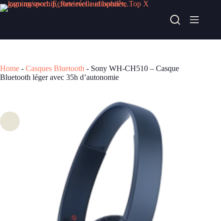
Passer
au
Sony WH-CH510 – Casque Bluetooth léger avec 35h d’autonomie
contenu
Acheter chez pc-componentes
175,00
€
Home
-
Casques Bluetooth
-
Sony WH-CH510 – Casque
Bluetooth léger avec 35h d’autonomie