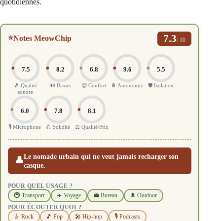
quotidiennes.
7.3
⭐
Notes MeowChip
/ 10
7.5
8.2
6.8
9.6
5.5
🎵 Qualité
🔊 Basses
😌 Confort
🔋 Autonomie
🛡️ Isolation
sonore
6.0
7.8
8.1
🎙️ Microphone
💪 Solidité
⚖️ Qualité/Prix
Le nomade urbain qui ne veut jamais recharger son
👤
casque.
POUR QUEL USAGE ?
🚇 Transport
✈️ Voyage
💼 Bureau
🌲 Outdoor
POUR ÉCOUTER QUOI ?
🎸 Rock
🎵 Pop
🎤 Hip-hop
🎙️ Podcasts