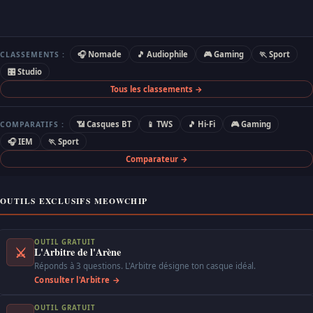
🎧 Nomade
🎵 Audiophile
🎮 Gaming
🏃 Sport
CLASSEMENTS :
🎛 Studio
Tous les classements →
📶 Casques BT
📱 TWS
🎵 Hi-Fi
🎮 Gaming
COMPARATIFS :
🎧 IEM
🏃 Sport
Comparateur →
OUTILS EXCLUSIFS MEOWCHIP
OUTIL GRATUIT
⚔
L'Arbitre de l'Arène
Réponds à 3 questions. L'Arbitre désigne ton casque idéal.
Consulter l'Arbitre →
OUTIL GRATUIT