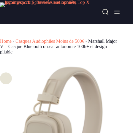
Passer
au
Marshall Major V – Casque Bluetooth on-ear autonomie 100h+ et design pliable
contenu
Acheter chez fnac
149,99
€
Home
-
Casques Audiophiles Moins de 500€
-
Marshall Major
V – Casque Bluetooth on-ear autonomie 100h+ et design
pliable