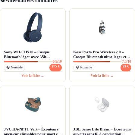
🔄
Alternatives similaires
Sony WH-CH510 – Casque
Koss Porta Pro Wireless 2.0 –
Bluetooth léger avec 35h
Casque Bluetooth ultra-léger et
6.9/10
7.5/10
d'autonomie
pliable
175 €
99 €
🎧 Nomade
🎧 Nomade
Voir la fiche →
Voir la fiche →
JVC HA-NP1T Vert – Écouteurs
JBL Sense Lite Blanc – Écouteurs
open-ear clipsables pour sport et
ouverts sans fil à conduction