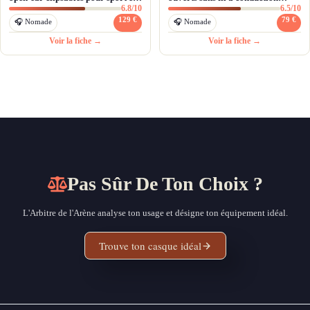
6.8/10
6.5/10
quotidien
aérienne
129 €
79 €
🎧 Nomade
🎧 Nomade
Voir la fiche →
Voir la fiche →
Pas Sûr De Ton Choix ?
L'Arbitre de l'Arène analyse ton usage et désigne ton équipement idéal.
Trouve ton casque idéal